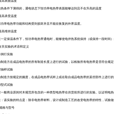
3最高表面温度
热条件下测得的，通电状态下恒功率电热带表面能够达到且不在升高的温度
4最高承受温度
功率电热带功能和结构受到损坏并且不能在恢复的外界温度。
5最高维持温度
一定保温条件下，恒功率电热带通电时，能够使电伴热系统保持（或保持一段时间）
6有关实验的术语和定义
6.1例行实验
制造方在成品电热带的所有制造长度上进行的试验，以检验所有电热带是否符合规定
6.2抽样试验
制造方按规定的频度，在成品电热带试样上或在取自成品电热带的某些部件上进行的
6.3型式试验
一般商业原则对木规范所包含的一种类型电热带在供货前所进行的实验。以证明电热
：该实验的特点是：除非电热带材料，设计或制造工艺的改变电热带的特性，试验做
、规格与型号