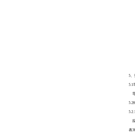
5、
5.
导
5.
5.
应
表