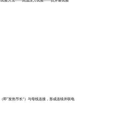
料专用试验方法——高温压力试验——抗开裂试验
即”发热节长“）与母线连接，形成连续并联电