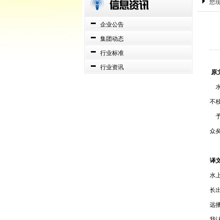
您
企业公告
集团动态
行业标准
行业资讯
原
水
不
予
众
译
水
长
远
我