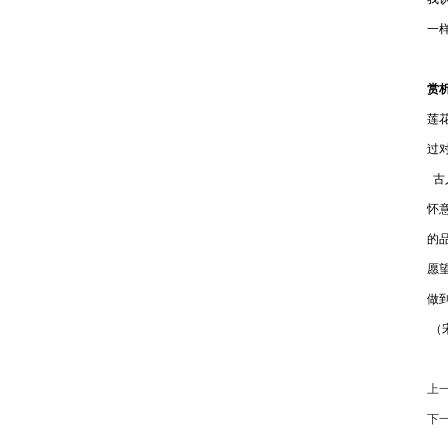
一
赏
莲
过
古
怀
的
愿
做
（
上
下