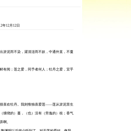
年12月12日
出淤泥而不染，濯清涟而不妖，中通外直，不蔓
鲜有闻；莲之爱，同予者何人；牡丹之爱，宜乎
很喜欢牡丹。我则惟独喜爱莲——莲从淤泥里生
（缠绕的）蔓，（也）没有（旁逸的）枝；香气
弄啊。
，陶渊明以后很少听到了。对于莲的爱好，像我