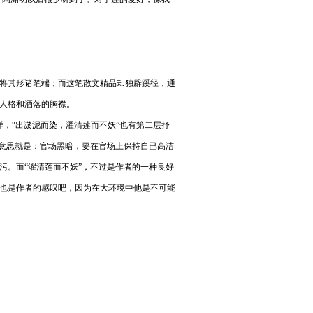
将其形诸笔端；而这笔散文精品却独辟蹊径，通
人格和洒落的胸襟。
，“出淤泥而染，濯清莲而不妖”也有第二层抒
的意思就是：官场黑暗，要在官场上保持自已高洁
污。而“濯清莲而不妖”，不过是作者的一种良好
也是作者的感叹吧，因为在大环境中他是不可能