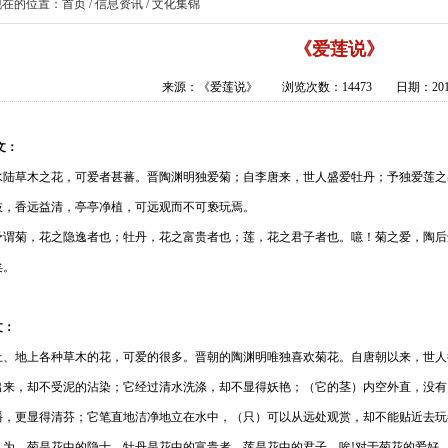
现在的位置：
首页
/
信息资讯
/ 文化集锦
《爱莲说》
来源：《爱莲说》 浏览次数：14473 日期：2012
文：
陆草木之花，可爱者甚蕃。晋陶渊明独爱菊；自李唐来，世人盛爱牡丹；予独爱莲之
枝，香远益清，亭亭净植，可远观而不可亵玩焉。
谓菊，花之隐逸者也；牡丹，花之富贵者也；莲，花之君子者也。噫！菊之爱，陶后
矣。
文：
上、地上各种草木的花，可爱的很多。晋朝的陶渊明唯独喜欢菊花。自唐朝以来，世人
出来，却不受泥的沾染；它经过清水洗涤，却不显得妖艳；（它的茎）内空外直，没有
播，更显得清芬；它笔直地洁净地立在水中，（只）可以从远处观赏，却不能贴近去玩
认为，菊是花中的隐士，牡丹是花中的富贵者，莲是花中的君子。唉!对于菊花的爱好