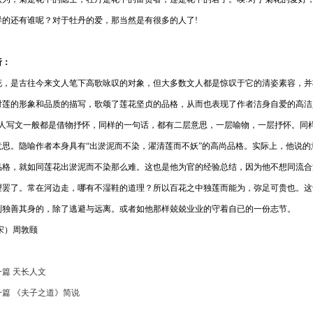
样的还有谁呢？对于牡丹的爱，那当然是有很多的人了!
析：
花，是古往今来文人笔下高歌咏叹的对象，但大多数文人都是惊叹于它的清姿素容，并
对莲的形象和品质的描写，歌颂了莲花坚贞的品格，从而也表现了作者洁身自爱的高洁
人写文一般都是借物抒怀，同样的一句话，都有二层意思，一层喻物，一层抒怀。同样
意思。隐喻作者本身具有“出淤泥而不染，濯清莲而不妖”的高尚品格。实际上，他说
品格，就如同莲花出淤泥而不染那么难。这也是他为官的经验总结，因为他不想同流合
望罢了。常在河边走，哪有不湿鞋的道理？所以百花之中独莲而能为，弥足可贵也。这
到独善其身的，除了逃避与远离。或者如他那样兢兢业业的守着自已的一份志节。
宋）周敦颐
一篇 天长人文
一篇 《夫子之道》简说