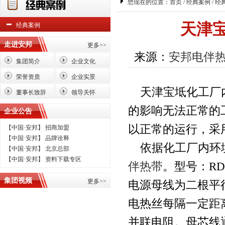
您现在的位置：
首页
/
经典案例
/ 经
天津
经典案例
走进安邦
更多>>
来源：
安邦电伴
集团简介
企业文化
荣誉资质
企业实景
天津宝坻化工厂内
董事长致辞
领导关怀
的影响无法正常的
企业公告
以正常的运行，采
【中国·安邦】 招商加盟
【中国·安邦】 品牌诠释
依据化工厂内环境
【中国·安邦】 北京总部
【中国·安邦】 资料下载专区
伴热带
。型号：RD
集团视频
更多>>
电源母线为二根平
电热丝每隔一定距
并联电阻。母芯线