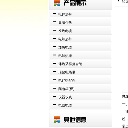
您
电伴热带
集肤伴热
发热电缆
电加热带
加热电缆
电加热器
伴热采样复合管
瑞侃电热带
电伴热配件
配电箱(柜)
详
仪器仪表
一
电线电缆
油
粉
常