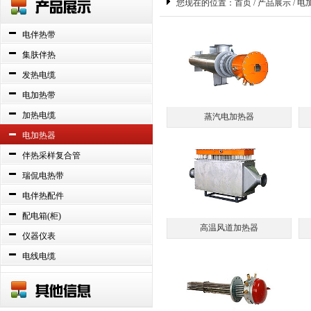
您现在的位置：
首页
/
产品展示
/ 电
电伴热带
集肤伴热
发热电缆
电加热带
加热电缆
蒸汽电加热器
电加热器
伴热采样复合管
瑞侃电热带
电伴热配件
配电箱(柜)
高温风道加热器
仪器仪表
电线电缆